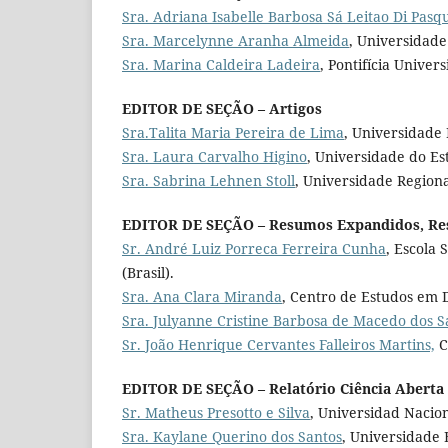
Sra. Adriana Isabelle Barbosa Sá Leitao Di Pasq
Sra. Marcelynne Aranha Almeida
, Universidade
Sra. Marina Caldeira Ladeira
, Pontifícia Univer
EDITOR DE SEÇÃO – Artigos
Sra.Talita Maria Pereira de Lima
, Universidade
Sra. Laura Carvalho Higino
, Universidade do Est
Sra. Sabrina Lehnen Stoll
, Universidade Regiona
EDITOR DE SEÇÃO – Resumos Expandidos, Res
Sr. André Luiz Porreca Ferreira Cunha
, Escola 
(Brasil).
Sra. Ana Clara Miranda
, Centro de Estudos em D
Sra. Julyanne Cristine Barbosa de Macedo dos S
Sr. João Henrique Cervantes Falleiros Martins,
C
EDITOR DE SEÇÃO – Relatório Ciência Aberta
Sr. Matheus Presotto e Silva
, Universidad Nacio
Sra. Kaylane Querino dos Santos
, Universidade 