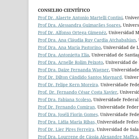
CONSELHO CIENTÍFICO
Prof Dr. Alaerte Antonio Martelli Contini
, Unive
Prof Dra. Alessandra Guimarães Soares
, Univer
Prof Dr. Alfonso Ortega Gimenéz
, Universidad 
Prof Dra.
Ana Cláudia Ruy Cardia Atchabahian
,
Prof Dra. Ana María Pastoríno
, Universidad de 
Prof Dra. Antonietta Elia
, Universidad de Santi
Prof Dra. Arnelle Rolim Peixoto
, Universidad de
Prof Dra. Daize Fernanda Wagner
, Universidad
Prof Dr. Dilton Cândido Santos Maynard,
Univers
Prof Dr. Felipe Kern Moreira,
Universidade Feder
Prof. Dr.
Fernando César Costa Xavier
, Universi
Prof Dra. Fabiana Scoleso
, Universidade Federal
Prof Dr. Fernando Comiran,
Universidade Federa
Prof Dra. Joséli Fiorin Gomes,
Universidade Feder
Prof Dra. Lídia Maria Ribas,
Universidade Federa
Prof Dr. Lier Pires Ferreira,
Universidad de Sala
Prof Dra.
Lourrene de Cássia Alexandre Maffra