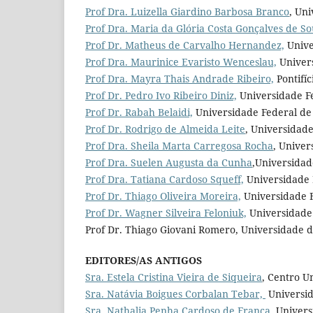
Prof Dra. Luizella Giardino Barbosa Branco
, Uni
Prof Dra. Maria da Glória Costa Gonçalves de S
Prof Dr. Matheus de Carvalho Hernandez,
Unive
Prof Dra. Maurinice Evaristo Wenceslau,
Univers
Prof Dra. Mayra Thais Andrade Ribeiro,
Pontifíc
Prof Dr. Pedro Ivo Ribeiro Diniz,
Universidade Fe
Prof Dr. Rabah Belaidi,
Universidade Federal de 
Prof Dr.
Rodrigo de Almeida Leite
, Universidade
Prof Dra. Sheila Marta Carregosa Rocha
, Univer
Prof Dra. Suelen Augusta da Cunha
,Universidad
Prof Dra. Tatiana Cardoso Squeff,
Universidade F
Prof Dr. Thiago Oliveira Moreira,
Universidade F
Prof Dr. Wagner Silveira Feloniuk,
Universidade 
Prof Dr. Thiago Giovani Romero, Universidade de
EDITORES/AS ANTIGOS
Sra. Estela Cristina Vieira de Siqueira
, Centro Un
Sra. Natávia Boigues Corbalan Tebar,
Universida
Sra. Nathalia Penha Cardoso de França
, Univer